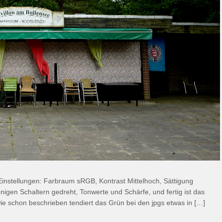
 Einstellungen: Farbraum sRGB, Kontrast Mittelhoch, Sättigung
nigen Schaltern gedreht, Tonwerte und Schärfe, und fertig ist das
wie schon beschrieben tendiert das Grün bei den jpgs etwas in […]