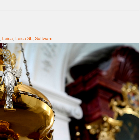
,
Leica
,
Leica SL
,
Software