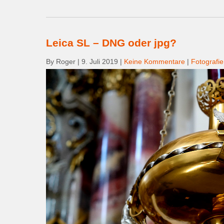
Leica SL – DNG oder jpg?
By Roger
|
9. Juli 2019
|
Keine Kommentare
|
Fotografie