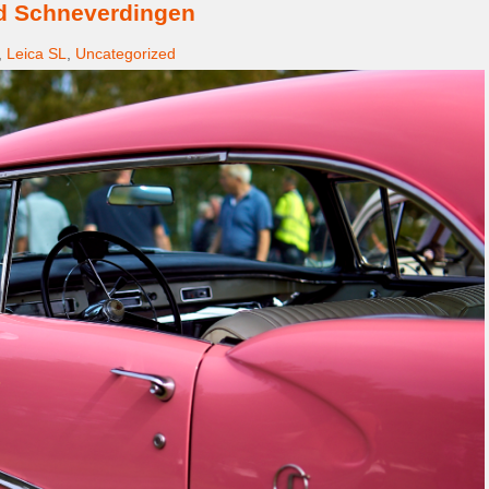
d Schneverdingen
,
Leica SL
,
Uncategorized