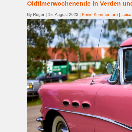
Oldtimerwochenende in Verden un
By Roger
|
15. August 2023
|
Keine Kommentare
|
Leica