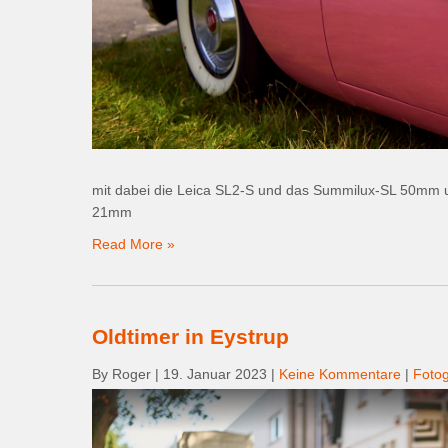
mit dabei die Leica SL2-S und das Summilux-SL 50mm 
21mm
Read More »
Oldtimer in Eystrup
By Roger
|
19. Januar 2023
|
Keine Kommentare
|
Fotog