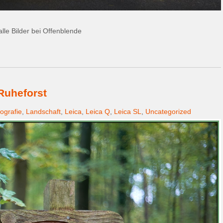
le Bilder bei Offenblende
Ruheforst
ografie
,
Landschaft
,
Leica
,
Leica Q
,
Leica SL
,
Uncategorized