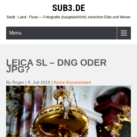
Skip
SUB3.DE
to
content
Stadt : Land : Fluss — Fotografie (hauptsächlich) zwischen Elbe und Weser
Menu
LEICA SL – DNG ODER
JPG?
By Roger
|
9. Juli 2019
|
Keine Kommentare