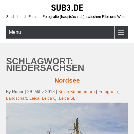
Skip
SUB3.DE
to
content
Stadt : Land : Fluss — Fotografie (hauptsächlich) zwischen Elbe und Weser
Menu
SCHLAGWORT:
NIEDERSACHSEN
Nordsee
By Roger
|
29. März 2018
|
Keine Kommentare
|
Fotografie
,
Landschaft
,
Leica
,
Leica Q
,
Leica SL