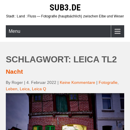
Skip
SUB3.DE
to
content
Stadt : Land : Fluss — Fotografie (hauptsächlich) zwischen Elbe und Weser
Menu
SCHLAGWORT: LEICA TL2
Nacht
By Roger
|
4. Februar 2022
|
Keine Kommentare
|
Fotografie
,
Leben
,
Leica
,
Leica Q