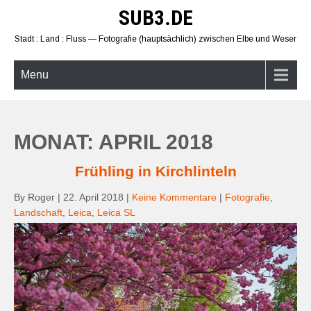
Skip
SUB3.DE
to
content
Stadt : Land : Fluss — Fotografie (hauptsächlich) zwischen Elbe und Weser
Menu
MONAT: APRIL 2018
Frühling in Kirchlinteln
By Roger
|
22. April 2018
|
Keine Kommentare
|
Fotografie
,
Landschaft
,
Leica
,
Leica SL