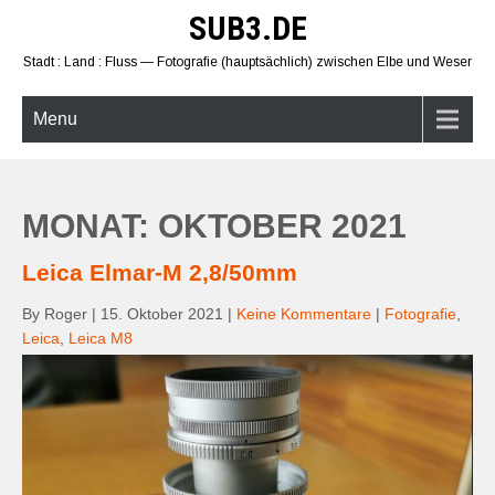
Skip
SUB3.DE
to
content
Stadt : Land : Fluss — Fotografie (hauptsächlich) zwischen Elbe und Weser
Menu
MONAT: OKTOBER 2021
Leica Elmar-M 2,8/50mm
By Roger
|
15. Oktober 2021
|
Keine Kommentare
|
Fotografie
,
Leica
,
Leica M8