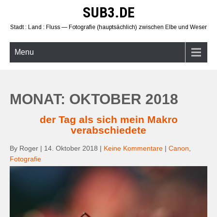
Skip
SUB3.DE
to
content
Stadt : Land : Fluss — Fotografie (hauptsächlich) zwischen Elbe und Weser
Menu
MONAT: OKTOBER 2018
der Tag als sich mein Makro
verabschiedete
By Roger
|
14. Oktober 2018
|
Keine Kommentare
|
Canon
,
Fotografie