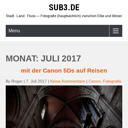
Skip
SUB3.DE
to
content
Stadt : Land : Fluss — Fotografie (hauptsächlich) zwischen Elbe und Weser
Menu
MONAT: JULI 2017
mit der Canon 5Ds auf Reisen
By Roger
|
7. Juli 2017
|
Keine Kommentare
|
Canon
,
Fotografie